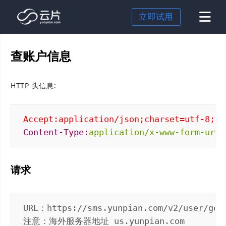
立即试用
短信
查账户信息
国内短信
身份认证
HTTP 头信息:
国际短信
行为验证
场景解决方案
超级短信
OTP
企业出海
行业解决方案
Accept:application/json;charset=utf-8;
语音验证码
短信营销
零售行业
价格
Content-Type:
application/x-www-form-urle
私有化部署
注册登录
电商行业
云片研究院
跨国企业
文档
请求
游戏行业
关于我们
餐饮行业