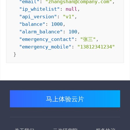
"email"
: 
"zhangshan@company.com"
"ip_whitelist"
: 
null
"api_version"
: 
"v1"
"balance"
: 
1000
"alarm_balance"
: 
100
"emergency_contact"
: 
"张三"
"emergency_mobile"
: 
"13812341234"
}
马上体验云片