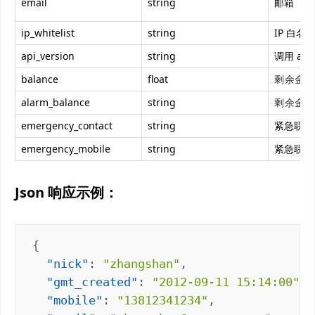
email
string
邮箱
ip_whitelist
string
IP 白
api_version
string
调用 api
balance
float
剩余金
alarm_balance
string
剩余金
emergency_contact
string
紧急联系
emergency_mobile
string
紧急联系
Json 响应示例：
"nick"
: 
"zhangshan"
"gmt_created"
: 
"2012-09-11 15:14:00"
"mobile"
: 
"13812341234"