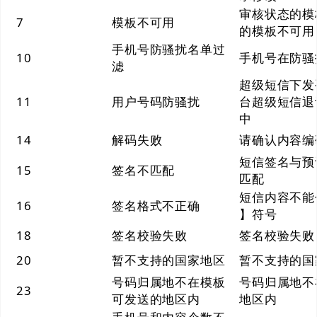
审核状态的模
7
模板不可用
的模板不可用
手机号防骚扰名单过
10
手机号在防骚
滤
超级短信下发
11
用户号码防骚扰
台超级短信退
中
14
解码失败
请确认内容编
短信签名与预
15
签名不匹配
匹配
短信内容不能
16
签名格式不正确
】符号
18
签名校验失败
签名校验失败
20
暂不支持的国家地区
暂不支持的国
号码归属地不在模板
号码归属地不
23
可发送的地区内
地区内