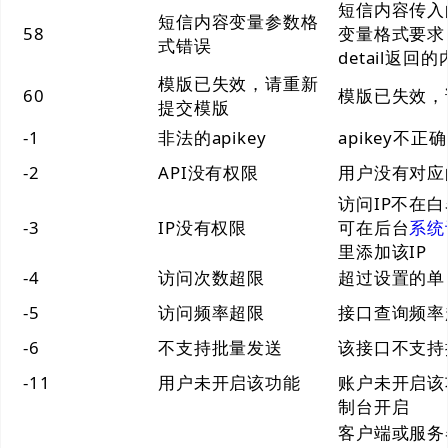
短信内容传入
短信内容变量参数格
58
变量格式要求
式错误
detail返回
模版已失效，请重新
60
模版已失效，
提交模版
-1
非法的apikey
apikey不
-2
API没有权限
用户没有对应
访问IP不在
-3
IP没有权限
可在后台
系统
里添加该IP
-4
访问次数超限
超过设置的单
-5
访问频率超限
接口查询频率
-6
不支持批量发送
该接口不支持
-11
用户未开启该功能
账户未开启该
制台开启
客户端或服务