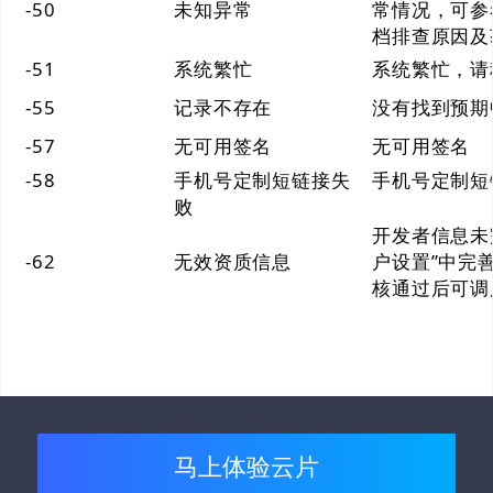
-50
未知异常
常情况，可参
档排查原因及
-51
系统繁忙
系统繁忙，请
-55
记录不存在
没有找到预期
-57
无可用签名
无可用签名
-58
手机号定制短链接失
手机号定制短
败
开发者信息未
-62
无效资质信息
户设置”中完
核通过后可调用
马上体验云片