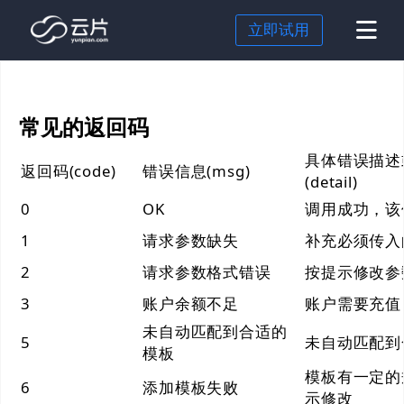
立即试用
短信
常见的返回码
国内短信
身份认证
具体错误描述
国际短信
行为验证
场景解决方案
返回码(code)
错误信息(msg)
(detail)
超级短信
OTP
企业出海
行业解决方案
0
OK
调用成功，该值
语音验证码
短信营销
零售行业
价格
1
请求参数缺失
补充必须传入
私有化部署
注册登录
电商行业
云片研究院
2
请求参数格式错误
按提示修改参
跨国企业
文档
3
账户余额不足
账户需要充值
未自动匹配到合适的
游戏行业
关于我们
5
未自动匹配到
模板
餐饮行业
模板有一定的
6
添加模板失败
示修改