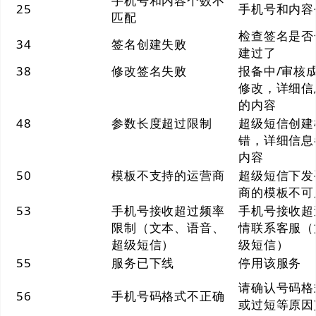
手机号和内容个数不
25
手机号和内容
匹配
检查签名是否
34
签名创建失败
建过了
38
修改签名失败
报备中/审核
修改，详细信息
的内容
48
参数长度超过限制
超级短信创建
错，详细信息参
内容
50
模板不支持的运营商
超级短信下发
商的模板不可
53
手机号接收超过频率
手机号接收超
限制（文本、语音、
情联系客服（
超级短信）
级短信）
55
服务已下线
停用该服务
请确认号码格
56
手机号码格式不正确
或过短等原因