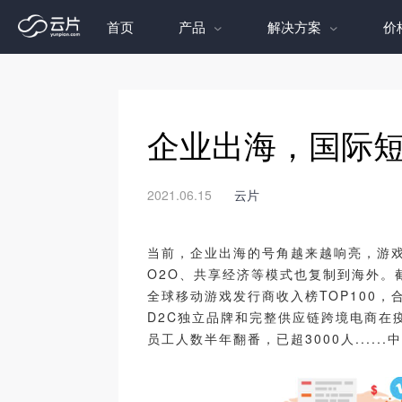
首页
产品
解决方案
价
企业出海，国际短
2021.06.15
云片
当前，企业出海的号角越来越响亮，游
O2O、共享经济等模式也复制到海外。截
全球移动游戏发行商收入榜TOP100，合
D2C独立品牌和完整供应链跨境电商在疫
员工人数半年翻番，已超3000人....