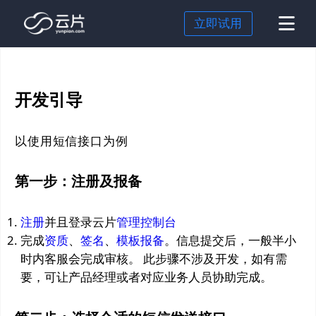
立即试用
短信
开发引导
国内短信
身份认证
国际短信
行为验证
场景解决方案
以使用短信接口为例
超级短信
OTP
企业出海
行业解决方案
第一步：注册及报备
语音验证码
短信营销
零售行业
价格
私有化部署
注册登录
电商行业
云片研究院
注册
并且登录云片
管理控制台
跨国企业
文档
完成
资质
、
签名
、
模板报备
。信息提交后，一般半小
时内客服会完成审核。 此步骤不涉及开发，如有需
游戏行业
关于我们
要，可让产品经理或者对应业务人员协助完成。
餐饮行业