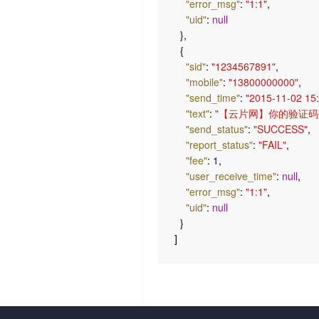
"error_msg"
:
"1:1"
,
"uid"
:
null
}
,
{
"sid"
:
"1234567891"
,
"mobile"
:
"13800000000"
,
"send_time"
:
"2015-11-02 15:
"text"
:
"【云片网】你的验证码是
"send_status"
:
"SUCCESS"
,
"report_status"
:
"FAIL"
,
"fee"
:
1
,
"user_receive_time"
:
null
,
"error_msg"
:
"1:1"
,
"uid"
:
null
}
]