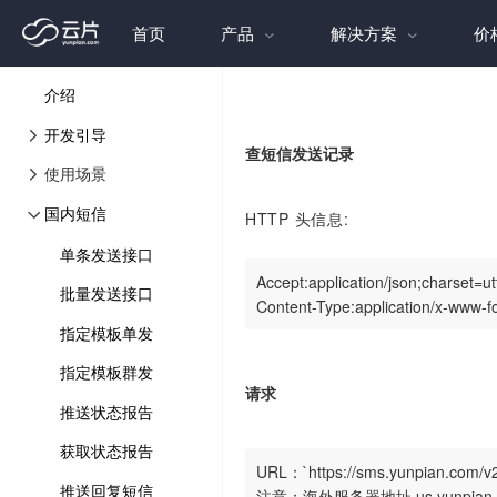
首页
产品
解决方案
价
介绍
开发引导
查短信发送记录
使用场景
国内短信
HTTP 头信息:
单条发送接口
Accept:application/json;charset=utf
批量发送接口
Content-Type:application/x-www-f
指定模板单发
指定模板群发
请求
推送状态报告
获取状态报告
URL：`https://sms.yunpian.com/v2/
推送回复短信
注意：海外服务器地址 us.yunpian.c