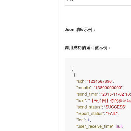
Json 响应示例：
调用成功的返回值示例：
[
{
"sid"
:
"1234567890"
,
"mobile"
:
"13800000000"
,
"send_time"
:
"2015-11-02 16:
"text"
:
"【云片网】你的验证码是
"send_status"
:
"SUCCESS"
,
"report_status"
:
"FAIL"
,
"fee"
:
1
,
"user_receive_time"
:
null
,