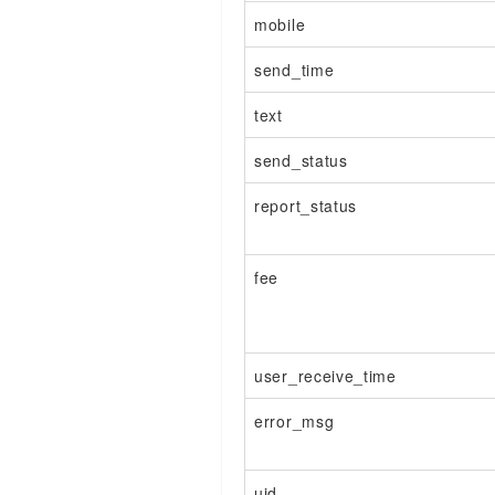
mobile
send_time
text
send_status
report_status
fee
user_receive_time
error_msg
uid