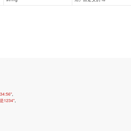
34:56"
,
1234"
,