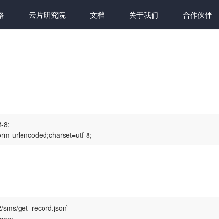
格
云片研究院
文档
关于我们
合作伙伴
-8;

orm-urlencoded;charset=utf-8;
sms/get_record.json`

om
