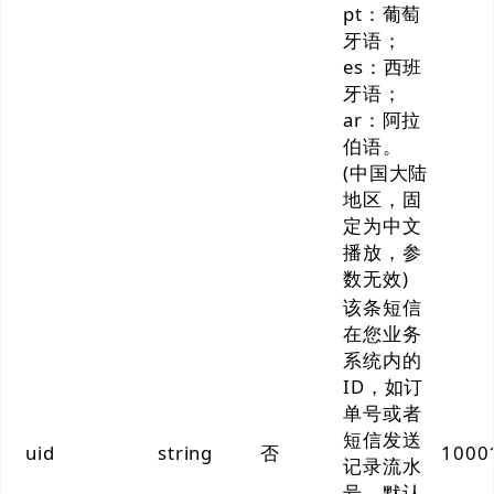
pt：葡萄
牙语；
es：西班
牙语；
ar：阿拉
伯语。
(中国大陆
地区
，固
定为中文
播放，参
数无效
)
该条短信
在您业务
系统内的
ID，如订
单号或者
短信发送
uid
string
否
1000
记录流水
号。默认