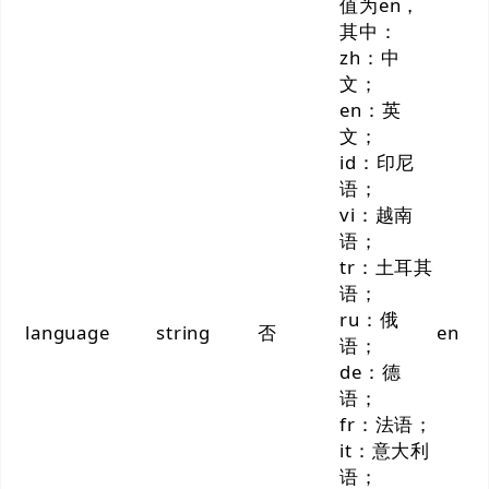
值为en，
其中：
zh：中
文；
en：英
文；
id：印尼
语；
vi：越南
语；
tr：土耳其
语；
ru：俄
language
string
否
en
语；
de：德
语；
fr：法语；
it：意大利
语；