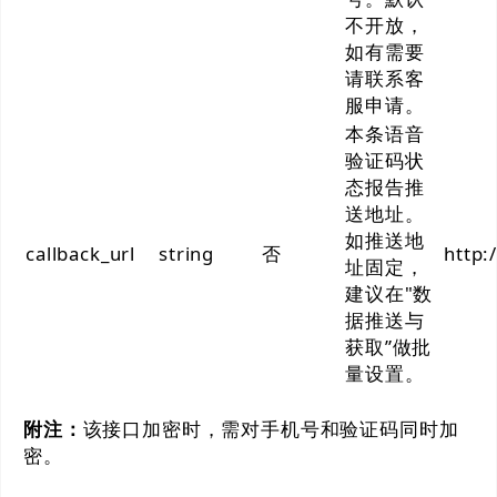
不开放，
如有需要
请联系客
服申请。
本条语音
验证码状
态报告推
送地址。
如推送地
callback_url
string
否
http:
址固定，
建议在"数
据推送与
获取”做批
量设置。
附注：
该接口加密时，需对手机号和验证码同时加
密。