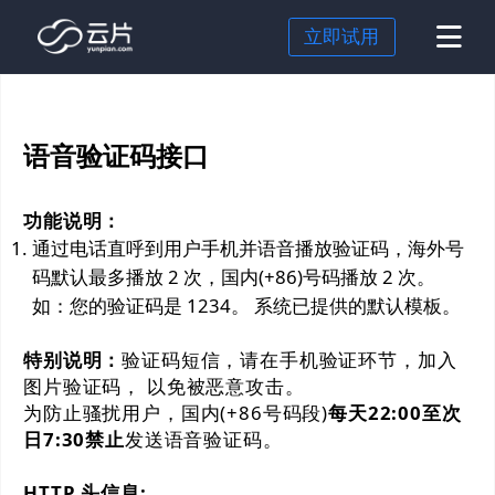
立即试用
短信
语音验证码接口
国内短信
身份认证
国际短信
行为验证
场景解决方案
功能说明：
超级短信
OTP
企业出海
行业解决方案
通过电话直呼到用户手机并语音播放验证码，海外号
码默认最多播放 2 次，国内(+86)号码播放 2 次。
语音验证码
短信营销
零售行业
价格
如：您的验证码是 1234。 系统已提供的默认模板。
私有化部署
注册登录
电商行业
云片研究院
特别说明：
验证码短信，请在手机验证环节，加入
跨国企业
文档
图片验证码， 以免被恶意攻击。
游戏行业
关于我们
为防止骚扰用户，国内(+86号码段)
每天22:00至次
日7:30禁止
发送语音验证码。
餐饮行业
HTTP 头信息: