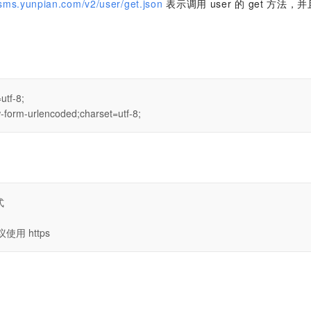
/sms.yunpian.com/v2/user/get.json
表示调用 user 的 get 方
-form-urlencoded;charset=utf-8;
议使用 https