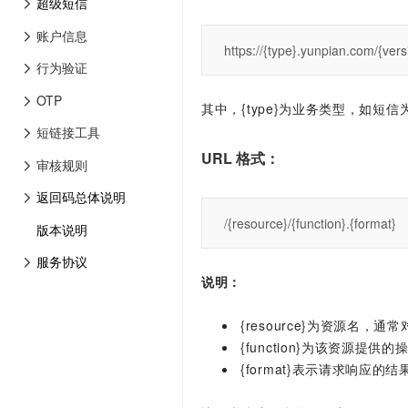
超级短信
账户信息
https://{type}.yunpian.com/{vers
行为验证
OTP
其中，{type}为业务类型，如短信为 
短链接工具
URL 格式：
审核规则
返回码总体说明
/{resource}/{function}.{format}
版本说明
服务协议
说明：
{resource}为资源名，通常
{function}为该资源提供
{format}表示请求响应的结