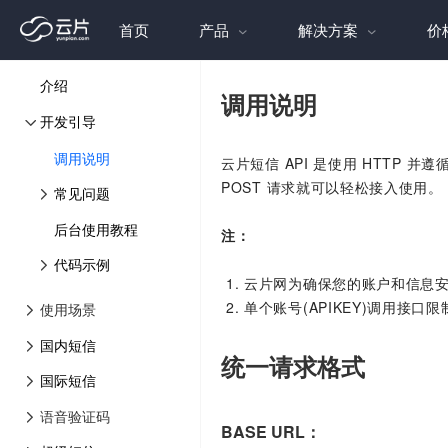
首页
产品
解决方案
价
介绍
调用说明
开发引导
调用说明
云片短信 API 是使用 HTTP 并
POST 请求就可以轻松接入使用。
常见问题
后台使用教程
注：
代码示例
云片网为确保您的账户和信息安
单个账号(APIKEY)调用接口限制3
使用场景
国内短信
统一请求格式
国际短信
语音验证码
BASE URL：