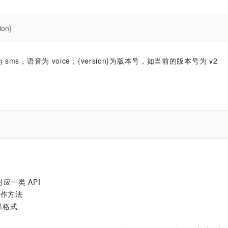
ion}
sms，语音为 voice；{version}为版本号，如当前的版本号为 v2
对应一类 API
的操作方法
果格式